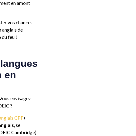
înement en amont
nter vos chances
 anglais de
 du feu !
 langues
n en
 Vous envisagez
TOEIC ?
anglais CPF
)
anglais
, se
 TOEIC Cambridge),