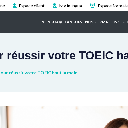
gne
Espace client
My inlingua
Espace format
INLINGUA®
LANGUES
NOS FORMATIONS
FO
r réussir votre TOEIC h
pour réussir votre TOEIC haut la main