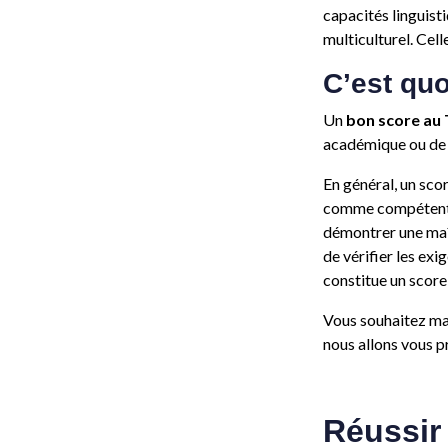
capacités linguist
multiculturel. Cell
C’est qu
Un
bon score au
académique ou de l'
En général, un sco
comme compétent, 
démontrer une maît
de vérifier les ex
constitue un score
Vous souhaitez ma
nous allons vous p
Réussir 