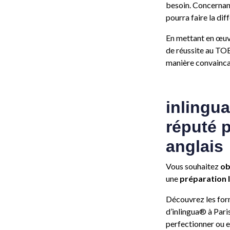
besoin. Concernan
pourra faire la dif
En mettant en œuv
de réussite au TO
manière convaincan
inlingu
réputé p
anglais
Vous souhaitez
ob
une
préparation l
Découvrez les form
d’inlingua® à Paris
perfectionner ou e