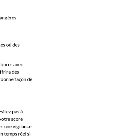
rangères,
nes où des
aborer avec
ffrira des
e bonne façon de
ésitez pas à
 votre score
er une vigilance
n temps réel si