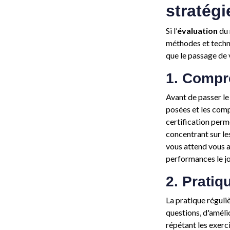
stratég
Si l’
évaluation
du 
méthodes et tech
que le passage de 
1. Compr
Avant de passer le
posées et les com
certification per
concentrant sur les
vous attend vous a
performances le jo
2. Pratiq
La pratique réguli
questions, d'améli
répétant les exerc