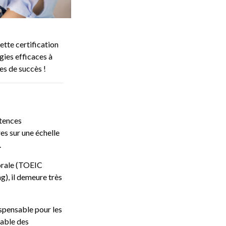
ette certification
gies efficaces à
es de succès !
étences
es sur une échelle
.
orale (TOEIC
g), il demeure très
ispensable pour les
iable des