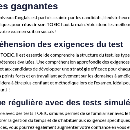
ies gagnantes
niveau d’anglais est parfois crainte par les candidats, il existe heu
niques pour
réussir son TOEIC
haut la main. Voici donc les meilleu
votre examen soit un succès !
éhension des exigences du test
 TOEIC, il est essentiel de comprendre la structure du test, les typ
pétences évaluées. Une compréhension approfondie des exigences
met aux candidats de développer une
stratégie
efficace pour chaque
 points forts et en travaillant activement sur les domaines à amélio
idera à être plus confiant et méthodique lors de l'examen, idéal po
ur J !
ue régulière avec des tests simul
ère avec des tests TOEIC simulés permet de se familiariser avec le
orer la gestion du temps et de s'habituer aux exigences spécifiques 
ices, vous pourrez également augmenter votre confiance en vous et 