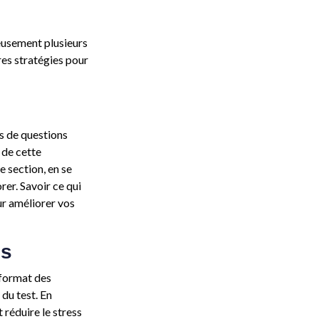
reusement plusieurs
res stratégies pour
es de questions
 de cette
 section, en se
rer. Savoir ce qui
ur améliorer vos
és
 format des
du test. En
réduire le stress