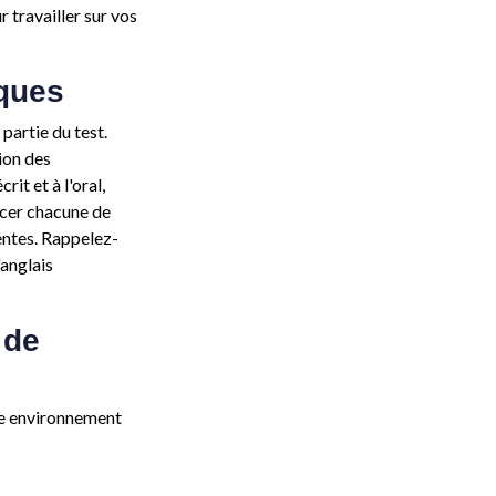
 travailler sur vos
ques
partie du test.
ion des
it et à l'oral,
rcer chacune de
entes. Rappelez-
'anglais
 de
e environnement