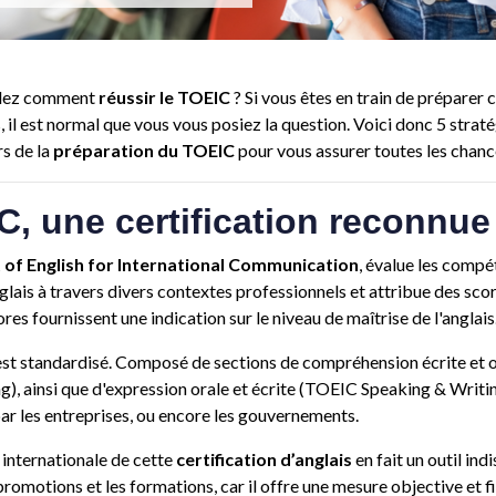
dez comment
réussir le TOEIC
? Si vous êtes en train de préparer c
, il est normal que vous vous posiez la question. Voici donc 5 straté
rs de la
préparation du TOEIC
pour vous assurer toutes les chanc
C, une certification reconnue
 of English for International Communication
, évalue les comp
nglais à travers divers contextes professionnels et attribue des scor
res fournissent une indication sur le niveau de maîtrise de l'anglais
est standardisé. Composé de sections de compréhension écrite et 
g), ainsi que d'expression orale et écrite (TOEIC Speaking & Writin
par les entreprises, ou encore les gouvernements.
internationale de cette
certification d’anglais
en fait un outil ind
promotions et les formations, car il offre une mesure objective et f